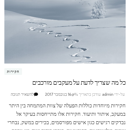
חקירות
כל מה שצריך לדעת על מעקבים מורכבים
בנושא
על-ידי
admin
עודכן בתאריך %@
16 בנובמבר 2017
להשאיר תגובה
כל
חקירות מיוחדות כוללות הפעלה של צוות המתמחה בין היתר
מה
שצריך
במעקב, איתור ותיעוד. חקירות אלו מתייחסות בעיקר אל
לדעת
נבדקים רגישים כגון אישים מפורסמים, בכירים במשק, נבחרי
על