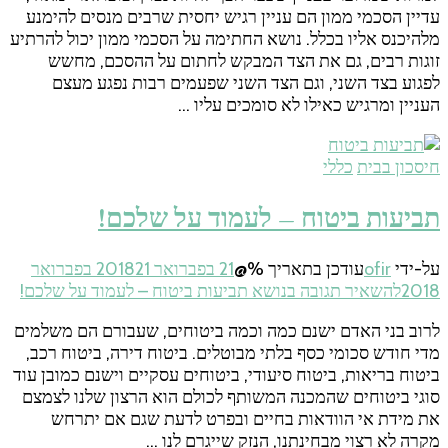
עדיין הסכמי ממון הם עניין רגיש יחסית שרבים מנסים להימנע
מלהיכנס אליו בכלל. נושא החתימה על הסכמי ממון יכול להרתיע
זוגות רבים, גם את הצד המבקש לחתום על ההסכם, מחשש
לפגוע בצד השני, וגם הצד השני שפעמים רבות נפגע מעצם
העניין ומרגיש כאילו לא סומכים עליו …
חיסכון בבית
כללי
תביעות ביטוח – לעמוד על שלכם!
על-ידי
ofir
עודכן בתאריך %@
21 בפברואר 2018
21 בפברואר
2018
להשאיר תגובה
בנושא תביעות ביטוח – לעמוד על שלכם!
לרוב בני האדם ישנם כמה וכמה ביטוחים, שעבורם הם משלמים
מדי חודש סכומי כסף בלתי מבוטלים. ביטוח דירה, ביטוח רכב,
ביטוח בריאות, ביטוח סיעודי, ביטוחים עסקיים וישנם כמובן עוד
סוגי ביטוחים שהמכנה המשותף לכולם הוא הרצון שלנו לצמצם
את מידת אי הוודאות בחיים ובפרט לדעת שגם אם יתרחש
מקרה לא רצוי מבחינתנו, הנזק שייגרם לנו …