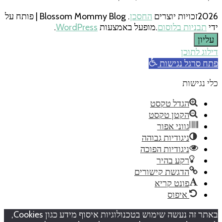
2026זכויות יוצרים
החסכן
.
Blossom Mommy Blog | פותח על
ידי
תבניות בלוסום
.מופעל באמצעות
WordPress
.
עליון
דילוג לתוכן
פתח סרגל נגישות
כלי נגישות
הגדל טקסט
הקטן טקסט
גווני אפור
ניגודיות גבוהה
ניגודיות הפוכה
רקע בהיר
הדגשת קישורים
פונט קריא
איפוס
באתר זה נעשה שימוש בטכנולוגיות איסוף מידע כגון Cookies,