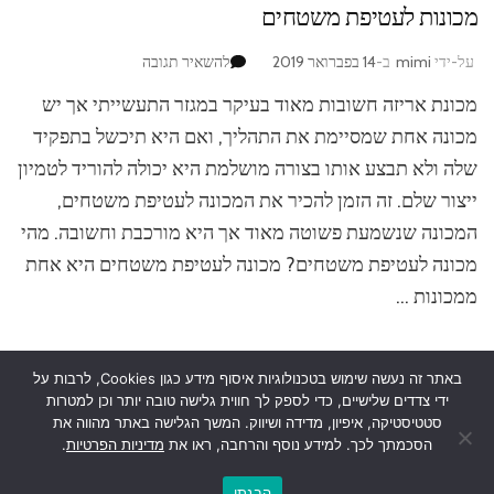
מכונות לעטיפת משטחים
בנושא
על-ידי
mimi
ב-
14 בפברואר 2019
להשאיר תגובה
מכונות
מכונת אריזה חשובות מאוד בעיקר במגזר התעשייתי אך יש
לעטיפת
משטחים
מכונה אחת שמסיימת את התהליך, ואם היא תיכשל בתפקיד
שלה ולא תבצע אותו בצורה מושלמת היא יכולה להוריד לטמיון
ייצור שלם. זה הזמן להכיר את המכונה לעטיפת משטחים,
המכונה שנשמעת פשוטה מאוד אך היא מורכבת וחשובה. מהי
מכונה לעטיפת משטחים? מכונה לעטיפת משטחים היא אחת
ממכונות …
באתר זה נעשה שימוש בטכנולוגיות איסוף מידע כגון Cookies, לרבות על
ידי צדדים שלישיים, כדי לספק לך חווית גלישה טובה יותר וכן למטרות
סטטיסטיקה, איפיון, מדידה ושיווק. המשך הגלישה באתר מהווה את
הסכמתך לכך. למידע נוסף והרחבה, ראו את
מדיניות הפרטיות
.
2026זכויות יוצרים
החסכן
.
Blossom Mommy Blog | פותח על ידי
תבניות
בלוסום
.מופעל באמצעות
WordPress
.
הבנתי