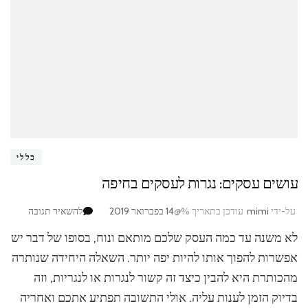
כללי
עושים עסקים: נגרות לעסקים בחיפה
בנושא
על-ידי
mimi
עודכן בתאריך %@
14 בפברואר 2019
להשאיר תגובה
עושים
לא משנה עד כמה העסק שלכם מותאם ונוח, בסופו של דבר יש
עסקים:
נגרות
אפשרות להפוך אותו להיות יפה יותר. השאלה היחידה שנותרה
לעסקים
מהכותרת היא להבין כיצד זה קשור לנגרות או לנגריות, וזה
בחיפה
בדיוק הזמן לענות עליה. אולי התשובה תפתיע אתכם ואחריה