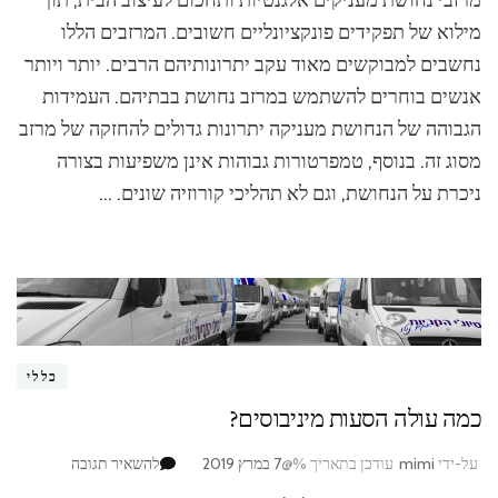
מרזבי נחושת מעניקים אלגנטיות ותחכום לעיצוב הבית, תוך
נחושת
–
מילוא של תפקידים פונקציונליים חשובים. המרזבים הללו
יתרונות
נחשבים למבוקשים מאוד עקב יתרונותיהם הרבים. יותר ויותר
וחסרונות
אנשים בוחרים להשתמש במרזב נחושת בבתיהם. העמידות
הגבוהה של הנחושת מעניקה יתרונות גדולים להחזקה של מרזב
מסוג זה. בנוסף, טמפרטורות גבוהות אינן משפיעות בצורה
ניכרת על הנחושת, וגם לא תהליכי קורוזיה שונים. …
כללי
כמה עולה הסעות מיניבוסים?
בנושא
על-ידי
mimi
עודכן בתאריך %@
7 במרץ 2019
להשאיר תגובה
כמה