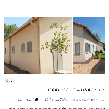
כללי
מרזבי נחושת – יתרונות וחסרונות
בנושא
על-ידי
mimi
עודכן בתאריך %@
7 במרץ 2019
להשאיר תגובה
מרזבי