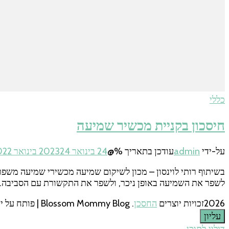
כללי
חיסכון בקניית מכשיר שמיעה
על-ידי
admin
עודכן בתאריך %@
24 בינואר 2023
24 בינואר 2022
בשיתוף רותי לוינסון – מכון לשיקום שמיעה מכשירי שמיעה משפ
לשפר את השמיעה באופן ניכר, ולשפר את התקשורת עם הסביבה. מח
2026זכויות יוצרים
החסכן
.
Blossom Mommy Blog | פותח על ידי
עליון