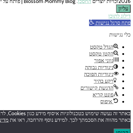
2026זכויות יוצרים
החסכן
.
Blossom Mommy Blog | פותח על ידי
עליון
דילוג לתוכן
פתח סרגל נגישות
כלי נגישות
הגדל טקסט
הקטן טקסט
גווני אפור
ניגודיות גבוהה
ניגודיות הפוכה
רקע בהיר
הדגשת קישורים
פונט קריא
איפוס
באתר ז
באתר מהווה את הסכמתך לכך. למידע נוסף והרחבה, ראו את
מדינ
הבנתי