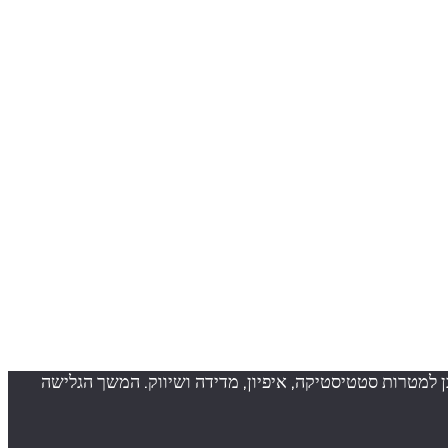
ך חווית גלישה טובה יותר וכן למטרות סטטיסטיקה, איפיון, מדידה ושיווק. המשך הגלישה