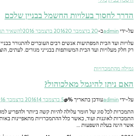
חיסכון בבית
כללי
הדרך לחסוך בעלויות החשמל בבניין שלכם
על-ידי
admin
ב-
20 בדצמבר 2016
20 בדצמבר 2016
להשאיר תג
עלויות ועד הבית המפתיעות אנשים רבים העוברים להתגורר בבניין 
רק חלק מעלויות ועד הבית המשותפות בבנייני מגורים. לעתים, הוצ
גמילה מהתמכרויות
האם ניתן להיגמל מאלכוהול?
על-ידי
admin
עודכן בתאריך %@
5 בדצמבר 2016
14 בדצמבר 2016
התמכרות לכל סוג של חומר עלולה להיות קשה ביותר ולהפריע למ
התמכרות לאוננות ועוד, כאשר כלל ההתמכרויות מתאפיינות באותו
אשר הינה בעלת השפעות …