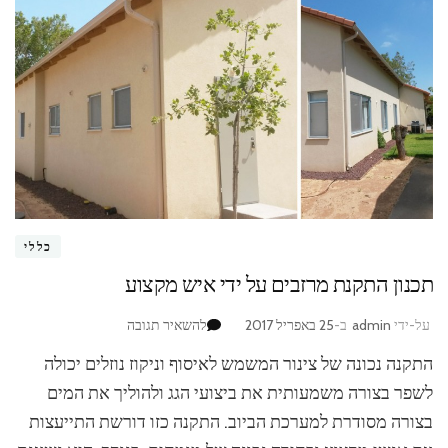
כללי
תכנון התקנת מרזבים על ידי איש מקצוע
בנושא
על-ידי
admin
ב-
25 באפריל 2017
להשאיר תגובה
תכנון
התקנה נכונה של צינור המשמש לאיסוף וניקוז נוזלים יכולה
התקנת
מרזבים
לשפר בצורה משמעותית את ביצועי הגג ולהוליך את המים
על
בצורה מסודרת למערכת הביוב. התקנה כזו דורשת התייעצות
ידי