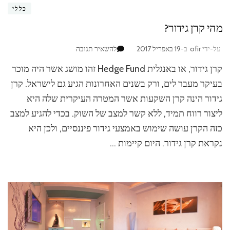
כללי
מהי קרן גידור?
בנושא
על-ידי
ofir
ב-
19 באפריל 2017
להשאיר תגובה
מהי
קרן גידור, או באנגלית Hedge Fund זהו מושג אשר היה מוכר
קרן
גידור?
בעיקר מעבר לים, ורק בשנים האחרונות הגיע גם לישראל. קרן
גידור הינה קרן השקעות אשר המטרה העיקרית שלה היא
ליצור רווח תמיד, ללא קשר למצב של השוק. בכדי להגיע למצב
כזה הקרן עושה שימוש באמצעי גידור פיננסיים, ולכן היא
נקראת קרן גידור. היום קיימות …