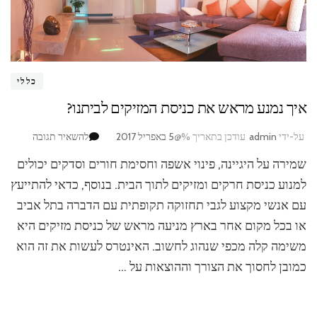
כללי
איך נמנע מראש את כניסת המזיקים לביתנו?
בנושא
על-ידי
admin
עודכן בתאריך %@
5 באפריל 2017
להשאיר תגובה
איך
שמירה על היגיינה, פינוי אשפה וחסימת חורים וסדקים יכולים
נמנע
מראש
למנוע כניסת חרקים ומזיקים לתוך הבית. בנוסף, כדאי להתייעץ
את
עם אנשי מקצוע לגבי תחזוקה תקופתית עם הדברה בתל אביב
כניסת
או בכל מקום אחר בארץ מניעה מראש של כניסת מזיקים היא
המזיקים
לביתנו?
משימה קלה מכפי שנהוג לחשוב. האינטרס לעשות את זה הוא
כמובן לחסוך את הצורך וההוצאות על …