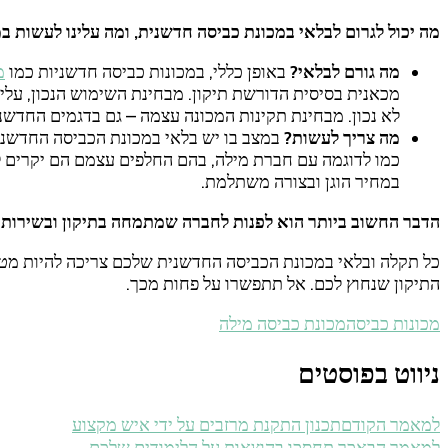
מה יכול לגרום לבלאי במכונת כביסה חדשנית, ומה עלינו לעשות ב
מה גורם לבלאי?
באופן כללי, במכונות כביסה חדשניות כמו
מ
מכאנית בסיסית הדורשת תיקון. מבחינת השימוש הנכון, על
לא נכון. מבחינת תקינות המכונה עצמה – גם בדגמים החדשני
מה צריך לעשות?
במצב בו יש בלאי במכונת הכביסה החדשני
כמו לדוגמה עם חברת מילה, בהם החלפים עצמם הם יקרים למ
במחיר הוגן ובצורה משתלמת.
הדבר החשוב ביותר הוא לפנות לחברה שמתמחה בתיקון ובשירות 
כל תקלה ובלאי במכונת הכביסה החדשנית שלכם צריכה להיות מטו
התיקון שנחוץ לכם. אל תתפשרו על פחות מכך.
מכונות כביסה
מכונת כביסה מילה
ניווט בפוסטים
תכנון התקנת מרזבים על ידי איש מקצוע
למאמר הקודם
כך תחסכו בהוצאות על הלימודים שלכם
למאמר הבא